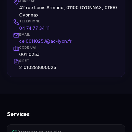
ADRESSE
42 rue Louis Armand, 01100 OYONNAX, 01100
Oyonnax
TÉLÉPHONE
04 74 77 34 11
EMAIL
ce.0011025J@ac-lyon.fr
CODE UAI
0011025J
SIRET
21010283600025
Services