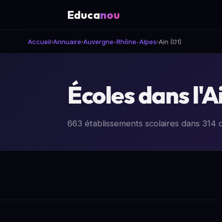
Educa
nou
Accueil
Annuaire
Auvergne-Rhône-Alpes
Ain (01)
›
›
›
Écoles dans l'Ai
663 établissements scolaires dans 31