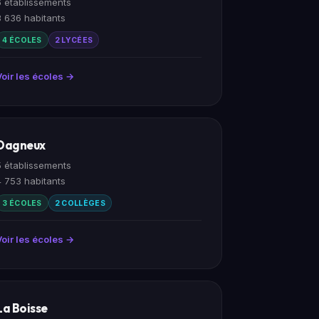
6 établissements
3 636 habitants
4 ÉCOLES
2 LYCÉES
Voir les écoles →
Dagneux
5 établissements
4 753 habitants
3 ÉCOLES
2 COLLÈGES
Voir les écoles →
La Boisse