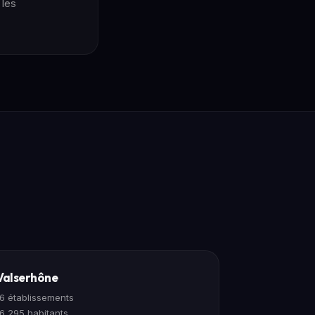
 les
Valserhône
16 établissements
16 295 habitants