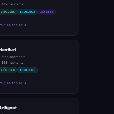
3 449 habitants
3 ÉCOLES
1 COLLÈGE
3 LYCÉES
Voir les écoles →
Montluel
7 établissements
6 838 habitants
4 ÉCOLES
1 COLLÈGE
Voir les écoles →
Bellignat