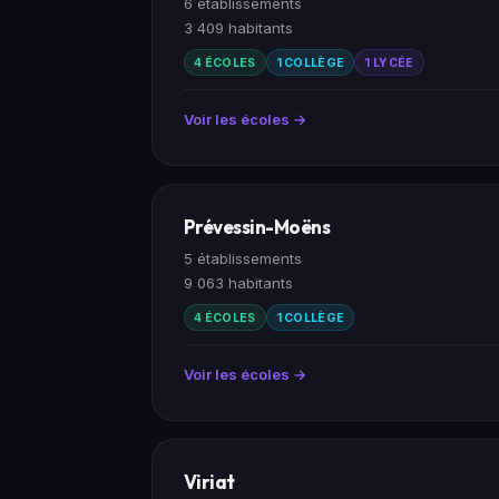
6 établissements
3 409 habitants
4 ÉCOLES
1 COLLÈGE
1 LYCÉE
Voir les écoles →
Prévessin-Moëns
5 établissements
9 063 habitants
4 ÉCOLES
1 COLLÈGE
Voir les écoles →
Viriat