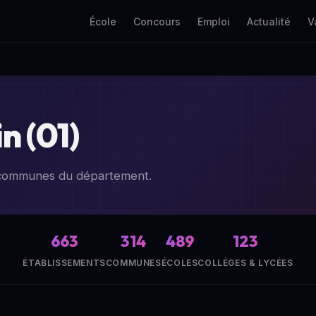
École
Concours
Emploi
Actualité
V
n (01)
4 communes du département.
663
314
489
123
ÉTABLISSEMENTS
COMMUNES
ÉCOLES
COLLÈGES & LYCÉES