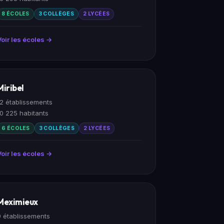
8 ÉCOLES
3 COLLÈGES
2 LYCÉES
Voir les écoles →
Miribel
12 établissements
10 225 habitants
6 ÉCOLES
3 COLLÈGES
2 LYCÉES
Voir les écoles →
Meximieux
9 établissements