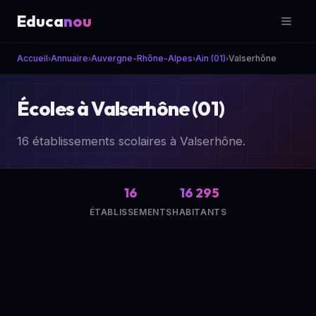
Educa
nou
Accueil
Annuaire
Auvergne-Rhône-Alpes
Ain (01)
Valserhône
›
›
›
›
Écoles à Valserhône (01)
16 établissements scolaires à Valserhône.
16
16 295
ÉTABLISSEMENTS
HABITANTS