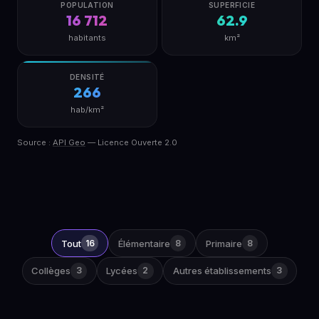
POPULATION
SUPERFICIE
16 712
62.9
habitants
km²
DENSITÉ
266
hab/km²
Source :
API Geo
— Licence Ouverte 2.0
Tout
16
Élémentaire
8
Primaire
8
Collèges
3
Lycées
2
Autres établissements
3