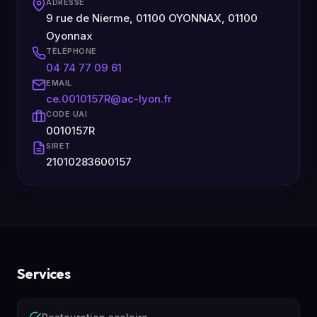
ADRESSE
9 rue de Nierme, 01100 OYONNAX, 01100
Oyonnax
TÉLÉPHONE
04 74 77 09 61
EMAIL
ce.0010157R@ac-lyon.fr
CODE UAI
0010157R
SIRET
21010283600157
Services