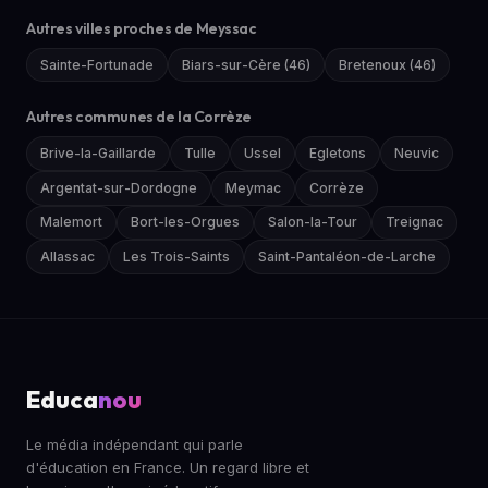
Autres villes proches de Meyssac
Sainte-Fortunade
Biars-sur-Cère (46)
Bretenoux (46)
Autres communes de la Corrèze
Brive-la-Gaillarde
Tulle
Ussel
Egletons
Neuvic
Argentat-sur-Dordogne
Meymac
Corrèze
Malemort
Bort-les-Orgues
Salon-la-Tour
Treignac
Allassac
Les Trois-Saints
Saint-Pantaléon-de-Larche
Educa
nou
Le média indépendant qui parle
d'éducation en France. Un regard libre et