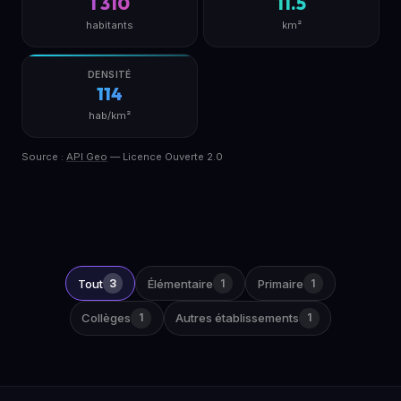
1 310
11.5
habitants
km²
DENSITÉ
114
hab/km²
Source :
API Geo
— Licence Ouverte 2.0
Tout
3
Élémentaire
1
Primaire
1
Collèges
1
Autres établissements
1