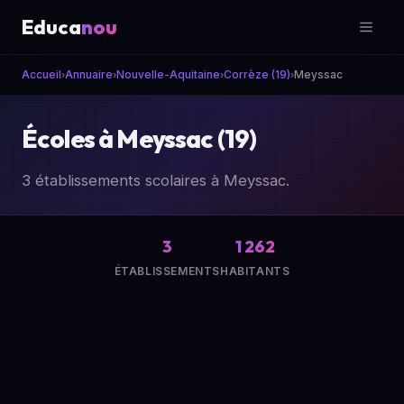
Educa
nou
Accueil
Annuaire
Nouvelle-Aquitaine
Corrèze (19)
Meyssac
›
›
›
›
Écoles à Meyssac (19)
3 établissements scolaires à Meyssac.
3
1 262
ÉTABLISSEMENTS
HABITANTS