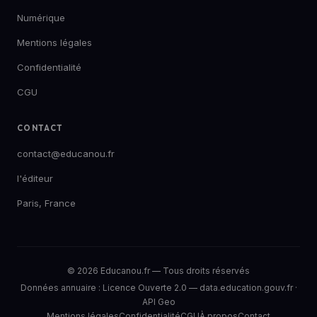
Numérique
Mentions légales
Confidentialité
CGU
CONTACT
contact@educanou.fr
l'éditeur
Paris, France
© 2026 Educanou.fr — Tous droits réservés
Données annuaire :
Licence Ouverte 2.0
—
data.education.gouv.fr
·
API Geo
Mentions légales
Confidentialité
CGU
À propos
Contact