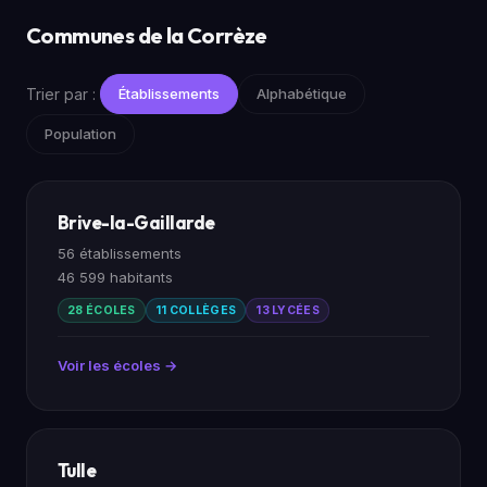
Communes de la Corrèze
Trier par :
Établissements
Alphabétique
Population
Brive-la-Gaillarde
56 établissements
46 599 habitants
28 ÉCOLES
11 COLLÈGES
13 LYCÉES
Voir les écoles →
Tulle