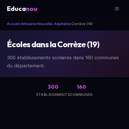
Educa
nou
Accueil
Annuaire
Nouvelle-Aquitaine
Corrèze (19)
›
›
›
Écoles dans la Corrèze (19)
300 établissements scolaires dans 160 communes
du département.
300
160
ÉTABLISSEMENTS
COMMUNES