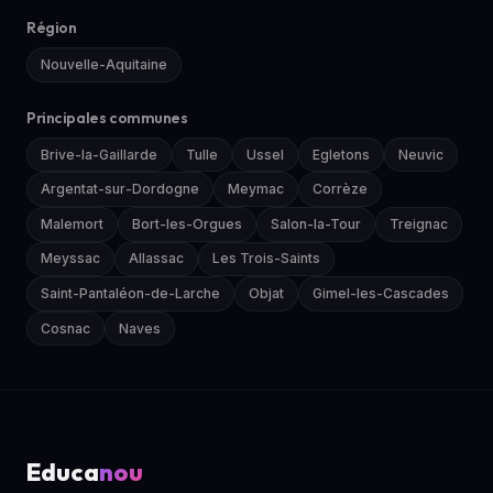
Région
Nouvelle-Aquitaine
Principales communes
Brive-la-Gaillarde
Tulle
Ussel
Egletons
Neuvic
Argentat-sur-Dordogne
Meymac
Corrèze
Malemort
Bort-les-Orgues
Salon-la-Tour
Treignac
Meyssac
Allassac
Les Trois-Saints
Saint-Pantaléon-de-Larche
Objat
Gimel-les-Cascades
Cosnac
Naves
Educa
nou