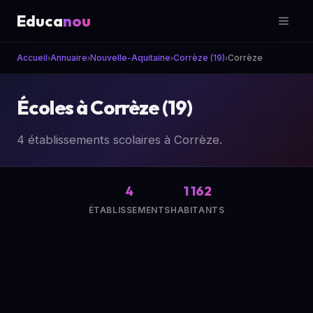
Educa
nou
Accueil
Annuaire
Nouvelle-Aquitaine
Corrèze (19)
Corrèze
›
›
›
›
Écoles à Corrèze (19)
4 établissements scolaires à Corrèze.
4
1 162
ÉTABLISSEMENTS
HABITANTS