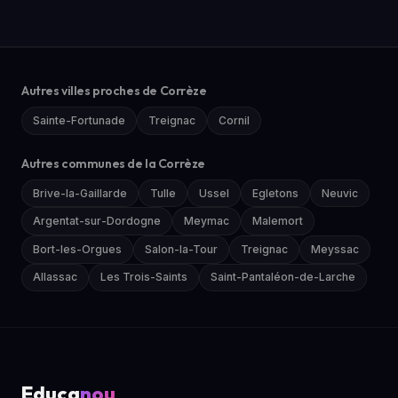
Autres villes proches de Corrèze
Sainte-Fortunade
Treignac
Cornil
Autres communes de la Corrèze
Brive-la-Gaillarde
Tulle
Ussel
Egletons
Neuvic
Argentat-sur-Dordogne
Meymac
Malemort
Bort-les-Orgues
Salon-la-Tour
Treignac
Meyssac
Allassac
Les Trois-Saints
Saint-Pantaléon-de-Larche
Educa
nou