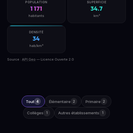
POPULATION
SUPERFICIE
1 171
34.7
habitants
km²
DENSITÉ
34
hab/km²
Source :
API Geo
— Licence Ouverte 2.0
Tout
4
Élémentaire
2
Primaire
2
Collèges
1
Autres établissements
1