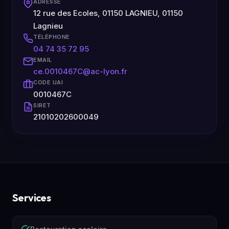
ADRESSE
12 rue des Ecoles, 01150 LAGNIEU, 01150
Lagnieu
TÉLÉPHONE
04 74 35 72 95
EMAIL
ce.0010467C@ac-lyon.fr
CODE UAI
0010467C
SIRET
21010202600049
Services