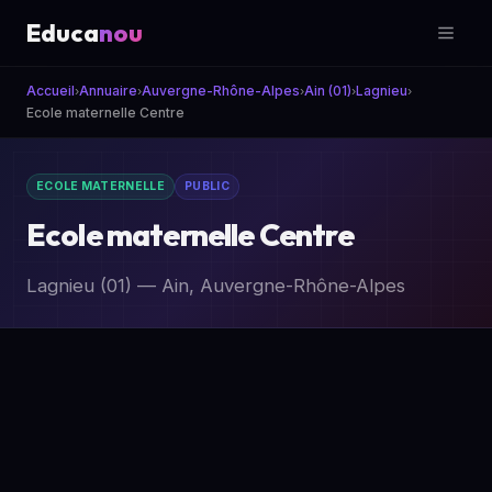
Educa
nou
Accueil
Annuaire
Auvergne-Rhône-Alpes
Ain (01)
Lagnieu
›
›
›
›
›
Ecole maternelle Centre
ECOLE MATERNELLE
PUBLIC
Ecole maternelle Centre
Lagnieu (01) — Ain, Auvergne-Rhône-Alpes