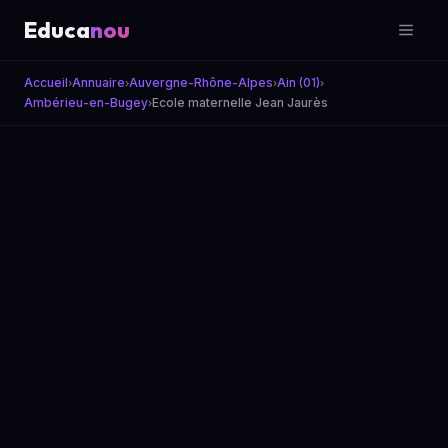
Educa
nou
Accueil
Annuaire
Auvergne-Rhône-Alpes
Ain (01)
›
›
›
›
Ambérieu-en-Bugey
Ecole maternelle Jean Jaurès
›