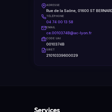
ADRESSE
Rue de la Saône, 01600 ST BERNARD
TÉLÉPHONE
04 74 00 13 58
EMAIL
ce.0010374B@ac-lyon.fr
CODE UAI
0010374B
SIRET
21010339600029
Services