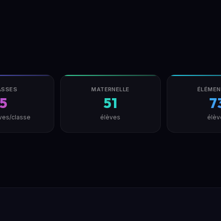
ASSES
MATERNELLE
ÉLÉMEN
5
51
7
ves/classe
élèves
élèv