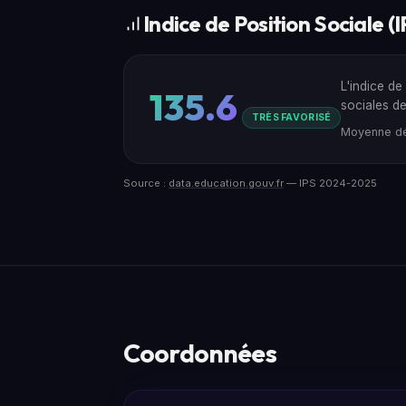
Indice de Position Sociale (I
L'indice de
135.6
sociales de
TRÈS FAVORISÉ
Moyenne dé
Source :
data.education.gouv.fr
— IPS 2024-2025
Coordonnées