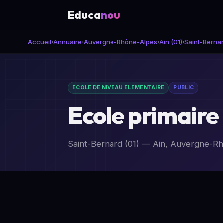
Educa
nou
Accueil
Annuaire
Auvergne-Rhône-Alpes
Ain (01)
Saint-Berna
›
›
›
›
ECOLE DE NIVEAU ELEMENTAIRE
PUBLIC
Ecole primaire
Saint-Bernard (01) — Ain, Auvergne-R