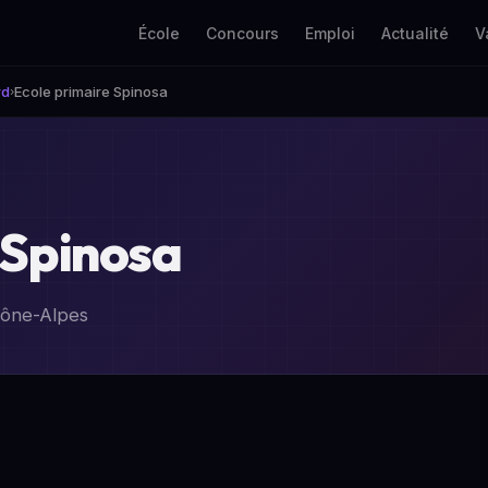
École
Concours
Emploi
Actualité
V
rd
Ecole primaire Spinosa
›
 Spinosa
hône-Alpes