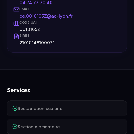
04 74 77 70 40
EMAIL
ce.0010165Z@ac-lyon.fr
CODE UAI
0010165Z
SIRET
21010148100021
Services
Restauration scolaire
Section élémentaire