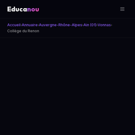
Educa
nou
Accueil
Annuaire
Auvergne-Rhône-Alpes
Ain (01)
Vonnas
›
›
›
›
›
Collège du Renon