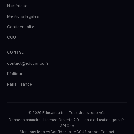
Numérique
Mentions légales
Confidentialité
CGU
CONTACT
contact@educanou.fr
l'éditeur
Paris, France
© 2026 Educanou.fr — Tous droits réservés
Données annuaire :
Licence Ouverte 2.0
—
data.education.gouv.fr
·
API Geo
Mentions légales
Confidentialité
CGU
À propos
Contact