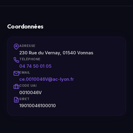
Coordonnées
ADRESSE
230 Rue du Vernay, 01540 Vonnas
TÉLÉPHONE
04 74 50 01 05
EMAIL
ce.0010046V@ac-lyon.fr
CODE UAI
0010046V
SIRET
19010046100010