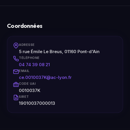
Coordonnées
ADRESSE
5 rue Émile Le Breus, 01160 Pont-d'Ain
TÉLÉPHONE
04 74 39 08 21
EMAIL
ce.0010037K@ac-lyon.fr
CODE UAI
0010037K
SIRET
19010037000013