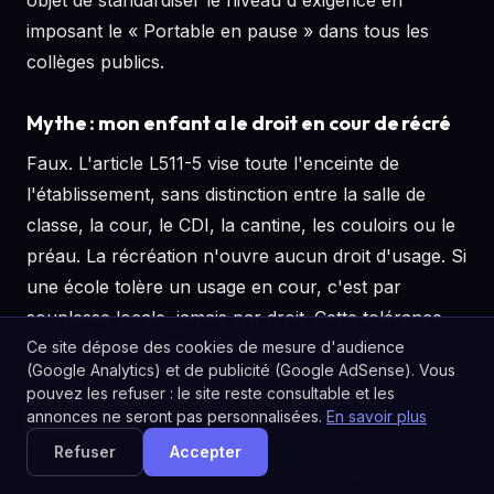
objet de standardiser le niveau d'exigence en
imposant le « Portable en pause » dans tous les
collèges publics.
Mythe : mon enfant a le droit en cour de récré
Faux. L'article L511-5 vise toute l'enceinte de
l'établissement, sans distinction entre la salle de
classe, la cour, le CDI, la cantine, les couloirs ou le
préau. La récréation n'ouvre aucun droit d'usage. Si
une école tolère un usage en cour, c'est par
souplesse locale, jamais par droit. Cette tolérance
Ce site dépose des cookies de mesure d'audience
peut être retirée à tout moment.
(Google Analytics) et de publicité (Google AdSense). Vous
pouvez les refuser : le site reste consultable et les
Mythe : l'école peut fouiller le sac de mon
annonces ne seront pas personnalisées.
En savoir plus
enfant
Refuser
Accepter
Faux et nuancé. Aucun personnel scolaire ne peut