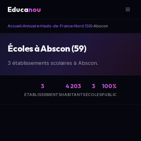
Educa
nou
Accueil
Annuaire
Hauts-de-France
Nord (59)
Abscon
›
›
›
›
Écoles à Abscon (59)
3 établissements scolaires à Abscon.
3
4 203
3
100%
ÉTABLISSEMENTS
HABITANTS
ÉCOLES
PUBLIC