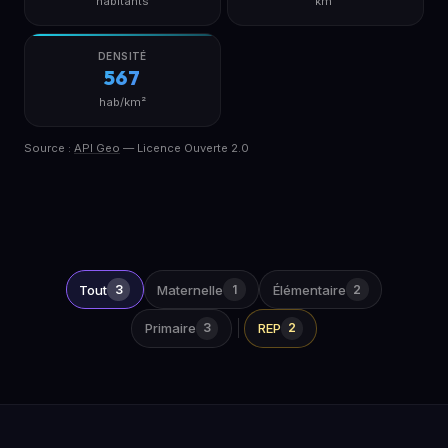
habitants
km²
DENSITÉ
567
hab/km²
Source :
API Geo
— Licence Ouverte 2.0
Tout
3
Maternelle
1
Élémentaire
2
Primaire
3
REP
2