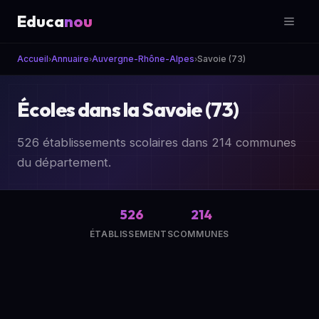
Educa
nou
Accueil
Annuaire
Auvergne-Rhône-Alpes
Savoie (73)
›
›
›
Écoles dans la Savoie (73)
526 établissements scolaires dans 214 communes
du département.
526
214
ÉTABLISSEMENTS
COMMUNES