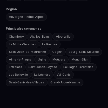
Région
Auvergne-Rhône-Alpes
Principales communes
Chambéry
Aix-les-Bains
Albertville
La Motte-Servolex
La Ravoire
Saint-Jean-de-Maurienne
Cognin
Bourg-Saint-Maurice
Aime-la-Plagne
Ugine
Moûtiers
Montmélian
Entrelacs
Saint-Alban-Leysse
La Plagne Tarentaise
Les Belleville
La Léchère
Val-Cenis
Saint-Genix-les-Villages
Grand-Aigueblanche