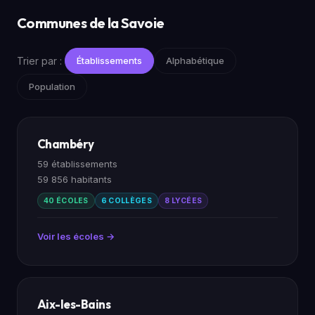
Communes de la Savoie
Trier par :
Établissements
Alphabétique
Population
Chambéry
59 établissements
59 856 habitants
40 ÉCOLES
6 COLLÈGES
8 LYCÉES
Voir les écoles →
Aix-les-Bains