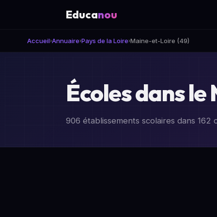
Educa
nou
Accueil
Annuaire
Pays de la Loire
Maine-et-Loire (49)
›
›
›
Écoles dans le
906 établissements scolaires dans 16