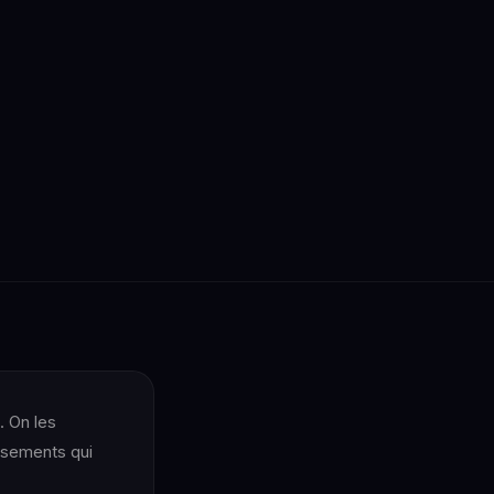
. On les
ssements qui