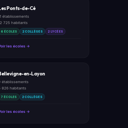
Les Ponts-de-Cé
11 établissements
12 725 habitants
6 ÉCOLES
2 COLLÈGES
2 LYCÉES
Voir les écoles →
Bellevigne-en-Layon
9 établissements
5 826 habitants
7 ÉCOLES
2 COLLÈGES
Voir les écoles →