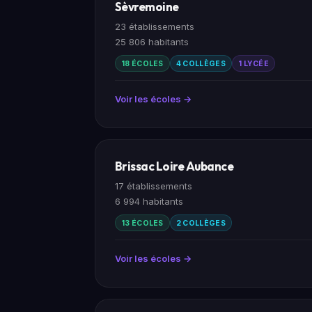
Sèvremoine
23 établissements
25 806 habitants
18 ÉCOLES
4 COLLÈGES
1 LYCÉE
Voir les écoles →
Brissac Loire Aubance
17 établissements
6 994 habitants
13 ÉCOLES
2 COLLÈGES
Voir les écoles →