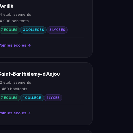
Avrillé
14 établissements
14 938 habitants
7 ÉCOLES
3 COLLÈGES
3 LYCÉES
Voir les écoles →
Saint-Barthélemy-d'Anjou
12 établissements
9 460 habitants
7 ÉCOLES
1 COLLÈGE
1 LYCÉE
Voir les écoles →