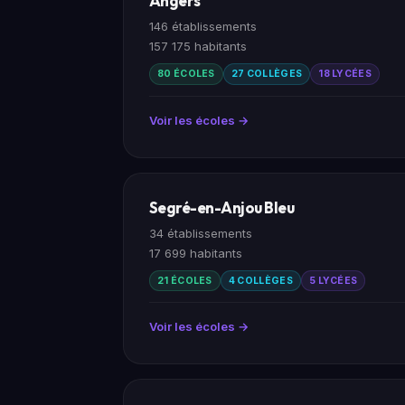
Angers
146 établissements
157 175 habitants
80 ÉCOLES
27 COLLÈGES
18 LYCÉES
Voir les écoles →
Segré-en-Anjou Bleu
34 établissements
17 699 habitants
21 ÉCOLES
4 COLLÈGES
5 LYCÉES
Voir les écoles →