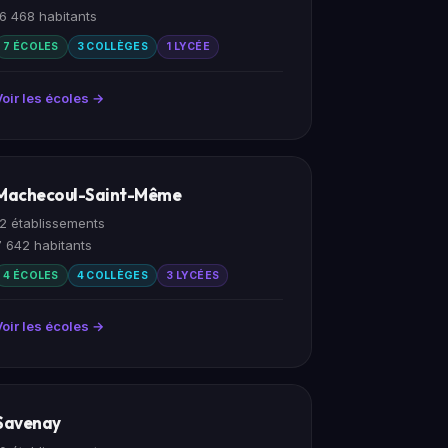
16 468 habitants
7 ÉCOLES
3 COLLÈGES
1 LYCÉE
Voir les écoles →
Machecoul-Saint-Même
12 établissements
7 642 habitants
4 ÉCOLES
4 COLLÈGES
3 LYCÉES
Voir les écoles →
Savenay