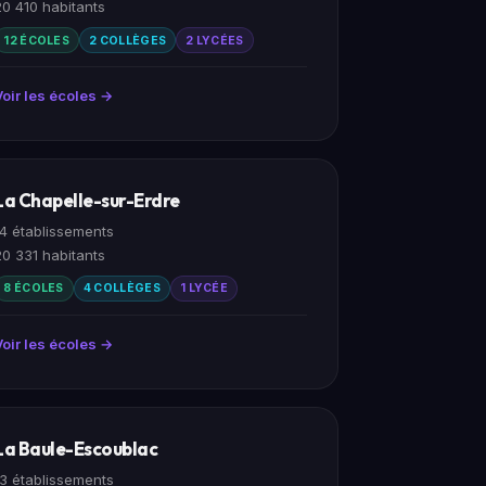
20 410 habitants
12 ÉCOLES
2 COLLÈGES
2 LYCÉES
Voir les écoles →
La Chapelle-sur-Erdre
14 établissements
20 331 habitants
8 ÉCOLES
4 COLLÈGES
1 LYCÉE
Voir les écoles →
La Baule-Escoublac
13 établissements