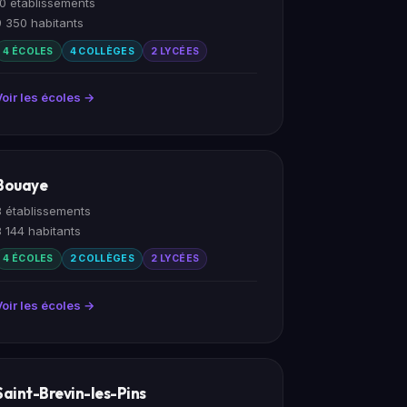
10 établissements
9 350 habitants
4 ÉCOLES
4 COLLÈGES
2 LYCÉES
Voir les écoles →
Bouaye
8 établissements
8 144 habitants
4 ÉCOLES
2 COLLÈGES
2 LYCÉES
Voir les écoles →
Saint-Brevin-les-Pins