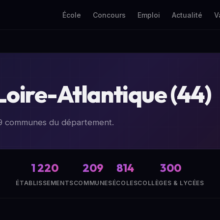
École
Concours
Emploi
Actualité
V
Loire-Atlantique (44)
209 communes du département.
1 220
209
814
300
ÉTABLISSEMENTS
COMMUNES
ÉCOLES
COLLÈGES & LYCÉES