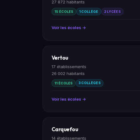
27 872 habitants
15 ÉCOLES
1 COLLÈGE
2 LYCÉES
Voir les écoles →
Vertou
17 établissements
26 002 habitants
11 ÉCOLES
3 COLLÈGES
Voir les écoles →
Carquefou
14 établissements