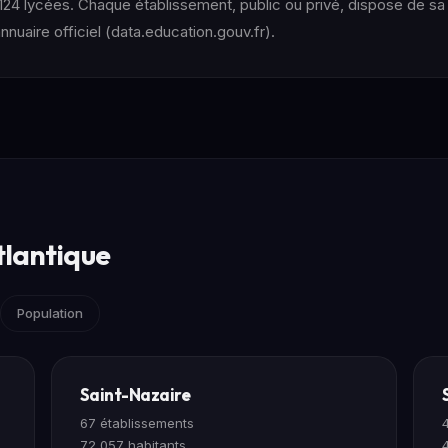
124 lycées. Chaque établissement, public ou privé, dispose de sa f
nuaire officiel (data.education.gouv.fr).
tlantique
Population
Saint-Nazaire
67 établissements
72 057 habitants