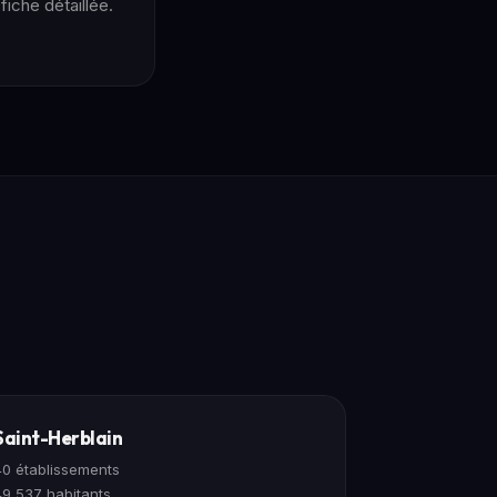
iche détaillée.
Saint-Herblain
40 établissements
49 537 habitants