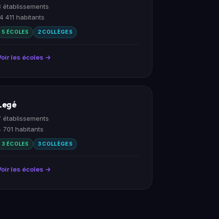
8 établissements
14 411 habitants
5 ÉCOLES
2 COLLÈGES
Voir les écoles →
Legé
7 établissements
4 701 habitants
3 ÉCOLES
3 COLLÈGES
Voir les écoles →