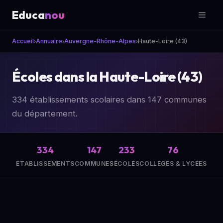
Educa
nou
Accueil
Annuaire
Auvergne-Rhône-Alpes
Haute-Loire (43)
›
›
›
Écoles dans la Haute-Loire (43)
334 établissements scolaires dans 147 communes
du département.
334
147
233
76
ÉTABLISSEMENTS
COMMUNES
ÉCOLES
COLLÈGES & LYCÉES