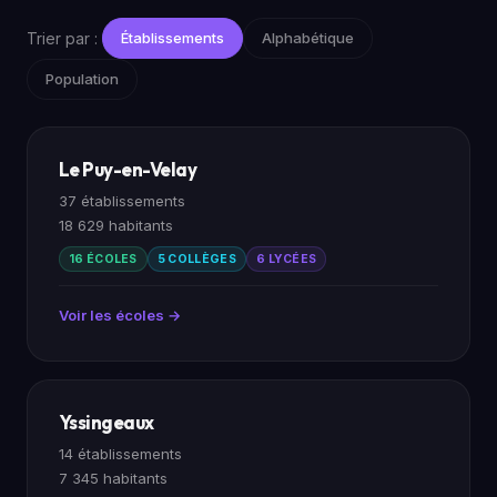
Trier par :
Établissements
Alphabétique
Population
Le Puy-en-Velay
37 établissements
18 629 habitants
16 ÉCOLES
5 COLLÈGES
6 LYCÉES
Voir les écoles →
Yssingeaux
14 établissements
7 345 habitants