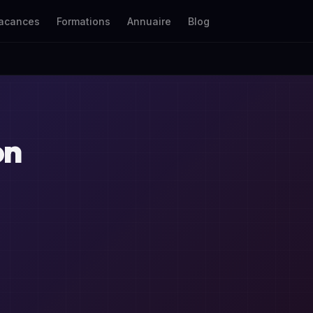
acances
Formations
Annuaire
Blog
on