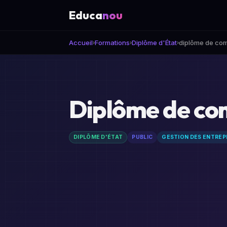
Educa
nou
Accueil
Formations
Diplôme d'État
diplôme de comp
Diplôme de com
DIPLÔME D'ÉTAT
PUBLIC
GESTION DES ENTREP