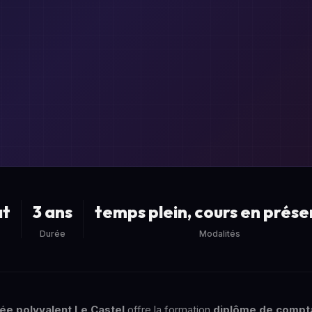
)
at
3 ans
temps plein, cours en prése
Durée
Modalités
ée polyvalent Le Castel
offre la formation
diplôme de compta