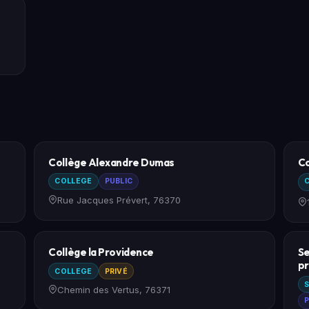
Collège Alexandre Dumas
Co
COLLEGE
PUBLIC
Rue Jacques Prévert, 76370
Collège la Providence
Se
pr
COLLEGE
PRIVÉ
S
Chemin des Vertus, 76371
P