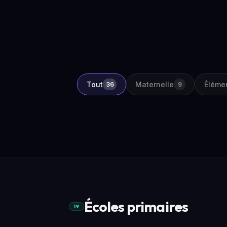
Tout
Maternelle
Éléme
36
9
Écoles primaires
19