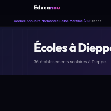
Educa
nou
Accueil
Annuaire
Normandie
Seine-Maritime (76)
Dieppe
›
›
›
›
Écoles à Dieppe
36 établissements scolaires à Dieppe.