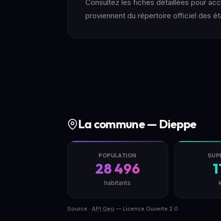
Consultez les fiches détaillées pour 
proviennent du répertoire officiel des é
La commune — Dieppe
POPULATION
SUP
28 496
1
habitants
Source :
API Geo
— Licence Ouverte 2.0