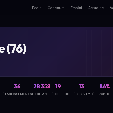
École
Concours
Emploi
Actualité
V
 (76)
36
28 358
19
13
86%
ÉTABLISSEMENTS
HABITANTS
ÉCOLES
COLLÈGES & LYCÉES
PUBLIC