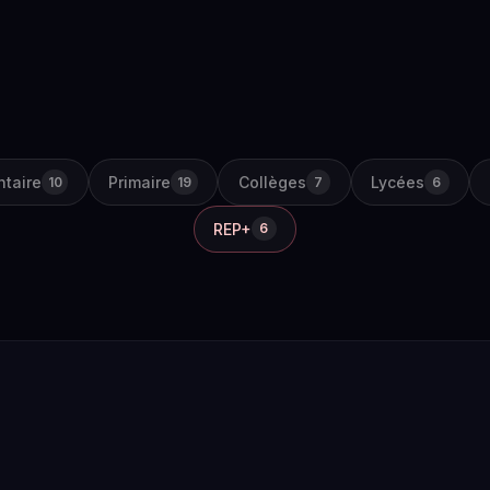
ntaire
Primaire
Collèges
Lycées
10
19
7
6
REP+
6