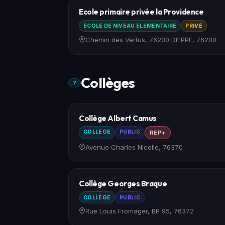
Ecole primaire privée la Providence
ECOLE DE NIVEAU ELEMENTAIRE
PRIVÉ
Chemin des Vertus, 76200 DIEPPE, 76200
Collèges
7
Collège Albert Camus
COLLEGE
PUBLIC
REP+
Avenue Charles Nicolle, 76370
Collège Georges Braque
COLLEGE
PUBLIC
Rue Louis Fromager, BP 95, 76372