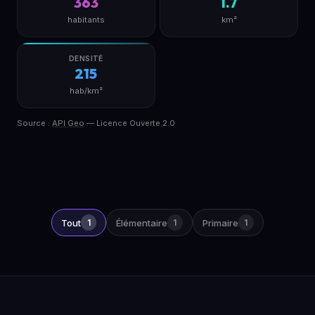
363
1.7
habitants
km²
DENSITÉ
215
hab/km²
Source :
API Geo
— Licence Ouverte 2.0
Tout
1
Élémentaire
1
Primaire
1