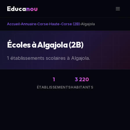
Educa
nou
Accueil
Annuaire
Corse
Haute-Corse (2B)
Algajola
›
›
›
›
Écoles à Algajola (2B)
1 établissements scolaires à Algajola.
1
3 220
ÉTABLISSEMENTS
HABITANTS