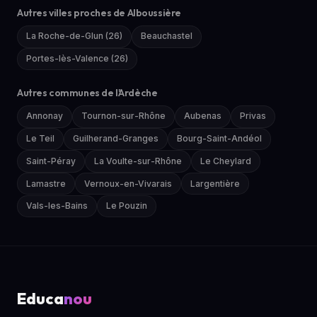
Autres villes proches de Alboussière
La Roche-de-Glun (26)
Beauchastel
Portes-lès-Valence (26)
Autres communes de l'Ardèche
Annonay
Tournon-sur-Rhône
Aubenas
Privas
Le Teil
Guilherand-Granges
Bourg-Saint-Andéol
Saint-Péray
La Voulte-sur-Rhône
Le Cheylard
Lamastre
Vernoux-en-Vivarais
Largentière
Vals-les-Bains
Le Pouzin
Educa
nou