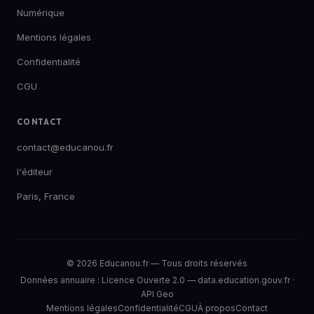
Numérique
Mentions légales
Confidentialité
CGU
CONTACT
contact@educanou.fr
l'éditeur
Paris, France
© 2026 Educanou.fr — Tous droits réservés
Données annuaire :
Licence Ouverte 2.0
—
data.education.gouv.fr
·
API Geo
Mentions légales
Confidentialité
CGU
À propos
Contact