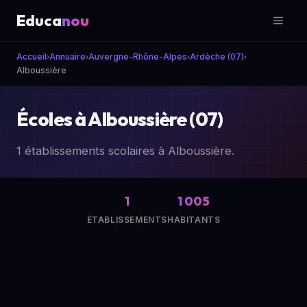
Educa
nou
Accueil
Annuaire
Auvergne-Rhône-Alpes
Ardèche (07)
›
›
›
›
Alboussière
Écoles à Alboussière (07)
1 établissements scolaires à Alboussière.
1
1 005
ÉTABLISSEMENTS
HABITANTS