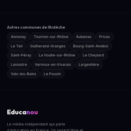
Autres communes de l'Ardèche
Annonay
Tournon-sur-Rhône
Aubenas
Privas
Le Teil
Guilherand-Granges
Bourg-Saint-Andéol
Saint-Péray
La Voulte-sur-Rhône
Le Cheylard
Lamastre
Vernoux-en-Vivarais
Largentière
Vals-les-Bains
Le Pouzin
Educa
nou
Le média indépendant qui parle
d'éducation en France. Un regard libre et