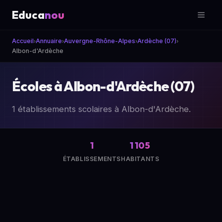
Educa
nou
Accueil
Annuaire
Auvergne-Rhône-Alpes
Ardèche (07)
›
›
›
›
Albon-d'Ardèche
Écoles à Albon-d'Ardèche (07)
1 établissements scolaires à Albon-d'Ardèche.
1
1 105
ÉTABLISSEMENTS
HABITANTS