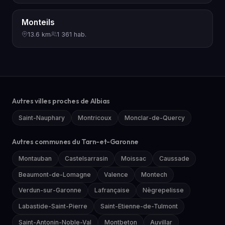
Monteils
13.6 km
1 361 hab.
Autres villes proches de Albias
Saint-Nauphary
Montricoux
Monclar-de-Quercy
Autres communes du Tarn-et-Garonne
Montauban
Castelsarrasin
Moissac
Caussade
Beaumont-de-Lomagne
Valence
Montech
Verdun-sur-Garonne
Lafrançaise
Nègrepelisse
Labastide-Saint-Pierre
Saint-Etienne-de-Tulmont
Saint-Antonin-Noble-Val
Montbeton
Auvillar