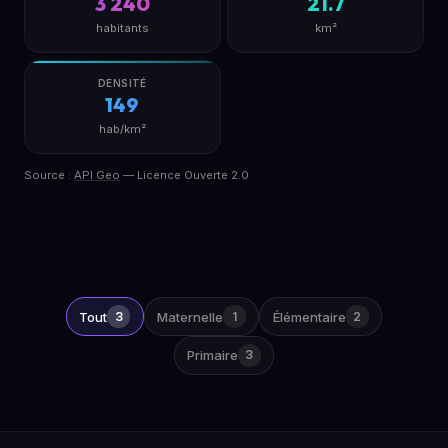
3 240
21.7
habitants
km²
DENSITÉ
149
hab/km²
Source :
API Geo
— Licence Ouverte 2.0
Tout
3
Maternelle
1
Élémentaire
2
Primaire
3