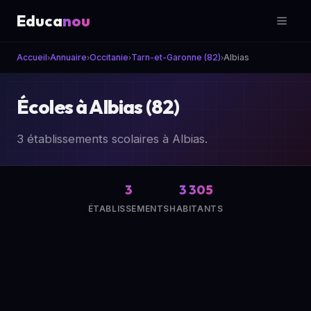
Educa
nou
Accueil
Annuaire
Occitanie
Tarn-et-Garonne (82)
Albias
›
›
›
›
Écoles à Albias (82)
3 établissements scolaires à Albias.
3
3 305
ÉTABLISSEMENTS
HABITANTS