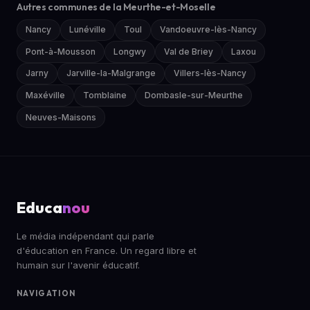
Autres communes de la Meurthe-et-Moselle
Nancy
Lunéville
Toul
Vandoeuvre-lès-Nancy
Pont-à-Mousson
Longwy
Val de Briey
Laxou
Jarny
Jarville-la-Malgrange
Villers-lès-Nancy
Maxéville
Tomblaine
Dombasle-sur-Meurthe
Neuves-Maisons
Educa
nou
Le média indépendant qui parle
d'éducation en France. Un regard libre et
humain sur l'avenir éducatif.
NAVIGATION