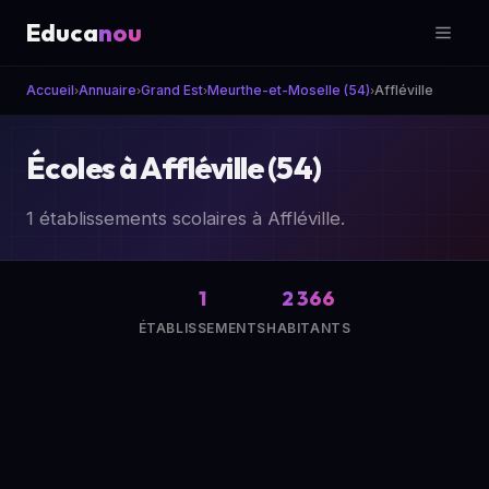
Educa
nou
Accueil
Annuaire
Grand Est
Meurthe-et-Moselle (54)
Affléville
›
›
›
›
Écoles à Affléville (54)
1 établissements scolaires à Affléville.
1
2 366
ÉTABLISSEMENTS
HABITANTS