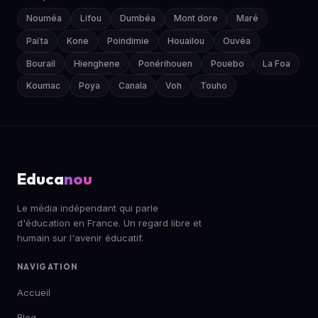
Nouméa
Lifou
Dumbéa
Mont dore
Maré
Païta
Kone
Poindimie
Houailou
Ouvéa
Bourail
Hienghene
Ponérihouen
Pouebo
La Foa
Koumac
Poya
Canala
Voh
Touho
Educa
nou
Le média indépendant qui parle
d'éducation en France. Un regard libre et
humain sur l'avenir éducatif.
NAVIGATION
Accueil
Blog