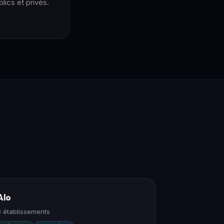
lics et privés.
Alo
3 établissements