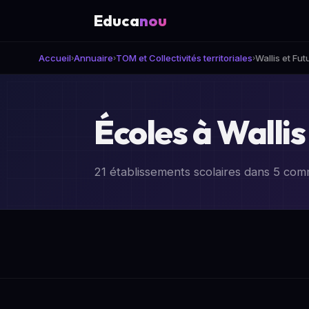
Educa
nou
Accueil
Annuaire
TOM et Collectivités territoriales
Wallis et Fu
›
›
›
Écoles à Wallis
21 établissements scolaires dans 5 co