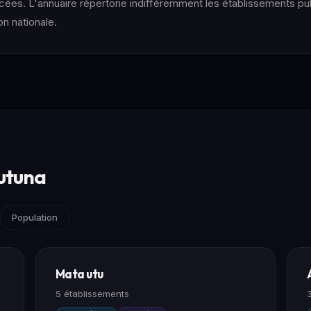
ycées. L'annuaire répertorie indifféremment les établissements pub
n nationale.
utuna
Population
Mata utu
5 établissements