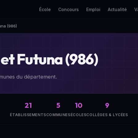
École
Concours
Emploi
Actualité
V
tuna (986)
 et Futuna (986)
mmunes du département.
21
5
10
9
ÉTABLISSEMENTS
COMMUNES
ÉCOLES
COLLÈGES & LYCÉES