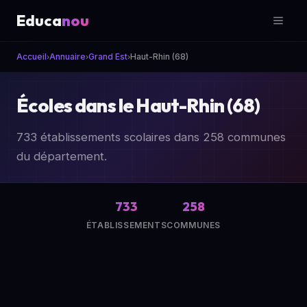
Educa
nou
Accueil
Annuaire
Grand Est
Haut-Rhin (68)
›
›
›
Écoles dans le Haut-Rhin (68)
733 établissements scolaires dans 258 communes
du département.
733
258
ÉTABLISSEMENTS
COMMUNES