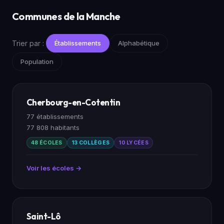
Communes de la Manche
Trier par :
Établissements
Alphabétique
Population
Cherbourg-en-Cotentin
77 établissements
77 808 habitants
48 ÉCOLES
13 COLLÈGES
10 LYCÉES
Voir les écoles →
Saint-Lô