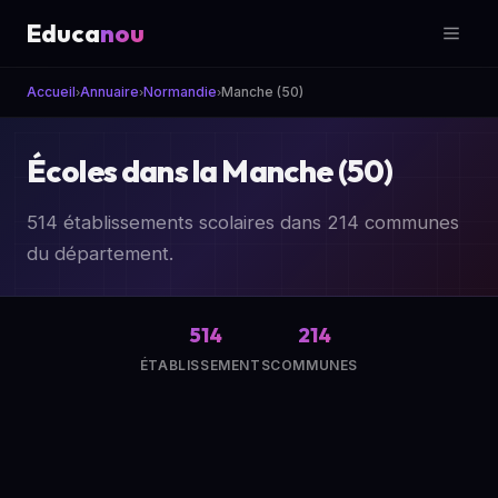
Educa
nou
Accueil
Annuaire
Normandie
Manche (50)
›
›
›
Écoles dans la Manche (50)
514 établissements scolaires dans 214 communes
du département.
514
214
ÉTABLISSEMENTS
COMMUNES