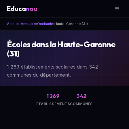
Educa
nou
Accueil
Annuaire
Occitanie
Haute-Garonne (31)
›
›
›
Écoles dans la Haute-Garonne
(31)
1 269 établissements scolaires dans 342
communes du département.
1 269
342
ÉTABLISSEMENTS
COMMUNES